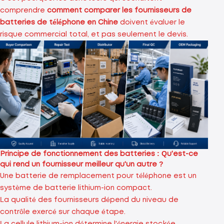
comprendre
comment comparer les fournisseurs de
batteries de téléphone en Chine
doivent évaluer le
risque commercial total, et pas seulement le devis.
Principe de fonctionnement des batteries : Qu'est-ce
qui rend un fournisseur meilleur qu'un autre ?
Une batterie de remplacement pour téléphone est un
système de batterie lithium-ion compact.
La qualité des fournisseurs dépend du niveau de
contrôle exercé sur chaque étape.