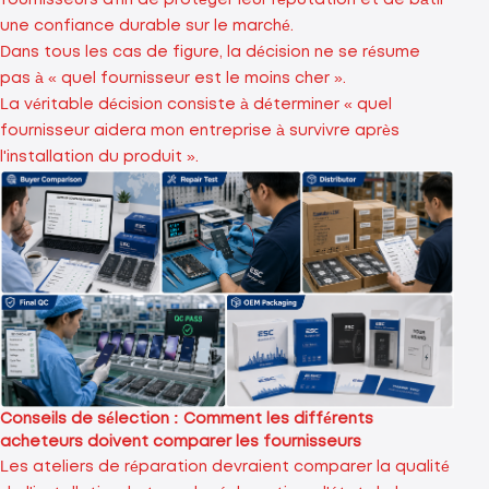
fournisseurs afin de protéger leur réputation et de bâtir
une confiance durable sur le marché.
Dans tous les cas de figure, la décision ne se résume
pas à « quel fournisseur est le moins cher ».
La véritable décision consiste à déterminer « quel
fournisseur aidera mon entreprise à survivre après
l'installation du produit ».
Conseils de sélection : Comment les différents
acheteurs doivent comparer les fournisseurs
Les ateliers de réparation devraient comparer la qualité