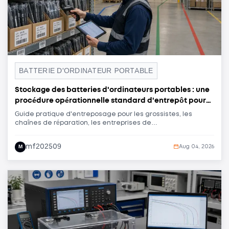
BATTERIE D'ORDINATEUR PORTABLE
Stockage des batteries d'ordinateurs portables : une
procédure opérationnelle standard d'entrepôt pour
les stocks B2B
Guide pratique d'entreposage pour les grossistes, les
chaînes de réparation, les entreprises de
reconditionnement et les acheteurs de marques privées de
batteries pour ordinateurs portables. Découvrez comment
mf202509
M
Aug 04, 2026
organiser la réception, la rotation des stocks, les contrôles
périodiques, la gestion des exceptions et la traçabilité des
expéditions sans dépendre d'une spécification de stockage
unique pour chaque modèle de batterie.