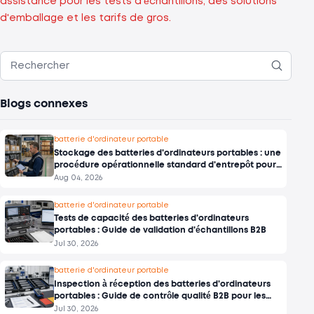
assistance pour les tests d'échantillons, des solutions
d'emballage et les tarifs de gros.
Blogs connexes
batterie d'ordinateur portable
Stockage des batteries d'ordinateurs portables : une
procédure opérationnelle standard d'entrepôt pour
les stocks B2B
Aug 04, 2026
batterie d'ordinateur portable
Tests de capacité des batteries d'ordinateurs
portables : Guide de validation d'échantillons B2B
Jul 30, 2026
batterie d'ordinateur portable
Inspection à réception des batteries d'ordinateurs
portables : Guide de contrôle qualité B2B pour les
acheteurs en gros
Jul 30, 2026