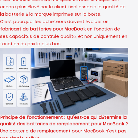
encore plus élevé car le client final associe la qualité de
la batterie à la marque imprimée sur la boîte.
C’est pourquoi les acheteurs doivent évaluer un
fabricant de batteries pour MacBook
en fonction de
ses capacités de contrôle qualité, et non uniquement en
fonction du prix le plus bas.
Principe de fonctionnement : Qu’est-ce qui détermine la
qualité des batteries de remplacement pour MacBook ?
Une batterie de remplacement pour MacBook n'est pas