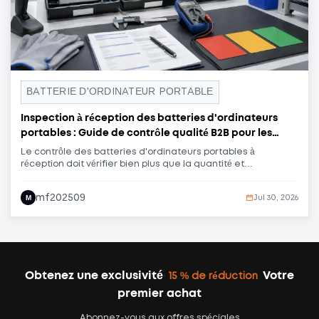
BATTERIE D'ORDINATEUR PORTABLE
Inspection à réception des batteries d'ordinateurs
portables : Guide de contrôle qualité B2B pour les
acheteurs en gros
Le contrôle des batteries d'ordinateurs portables à
réception doit vérifier bien plus que la quantité et
l'apparence. Ce guide aide les centres de réparation, les
entreprises de reconditionnement, les grossistes et les
mf202509
M
Jul 30, 2026
acheteurs de marques privées à contrôler l'identité, la
traçabilité, la compatibilité, l'état électrique, le
fonctionnement, la documentation, l'échantillonnage et la
libération des lots.
Obtenez une exclusivité
Votre
15 % de réduction
premier achat
Abonnez-vous aux offres spéciales