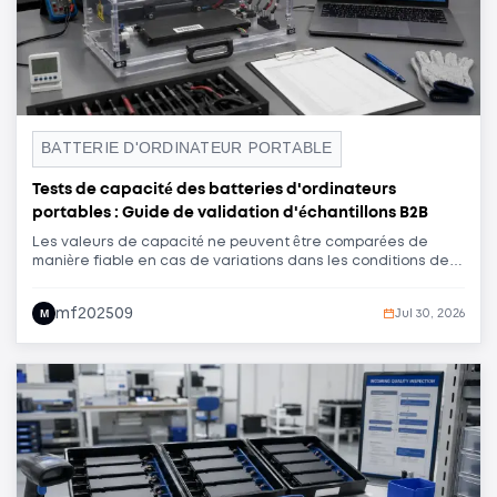
BATTERIE D'ORDINATEUR PORTABLE
Tests de capacité des batteries d'ordinateurs
portables : Guide de validation d'échantillons B2B
Les valeurs de capacité ne peuvent être comparées de
manière fiable en cas de variations dans les conditions de
charge, le temps de repos, la charge de décharge, la durée
de coupure, la température, l'équipement ou l'historique des
mf202509
M
Jul 30, 2026
échantillons. Ce guide aide les acheteurs de batteries pour
ordinateurs portables à élaborer une méthode de test
reproductible et à utiliser les résultats d'échantillons comme
critères d'achat et de contrôle des lots.