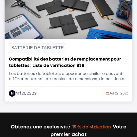
BATTERIE DE TABLETTE
Compatibilité des batteries de remplacement pour
tablettes : Liste de vérification B2B
Les batteries de tablettes d'apparence similaire peuvent
différer en termes de tension, de dimensions, de position du
connecteur, de cheminement du câble flexible, de
conception de la protection et de compatibilité avec les
mf202509
M
Jul 28, 2026
appareils. Cette liste de vérification aide les centres de
réparation, les entreprises de reconditionnement, les
grossistes et les acheteurs de marques privées à contrôler
les échantillons avant de passer des commandes groupées
de modèles variés.
Obtenez une exclusivité
Votre
15 % de réduction
premier achat