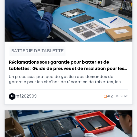
BATTERIE DE TABLETTE
Réclamations sous garantie pour batteries de
tablettes : Guide de preuves et de résolution pour les
entreprises
Un processus pratique de gestion des demandes de
garantie pour les chaînes de réparation de tablettes, les
centres de reconditionnement, les grossistes et les
acheteurs de batteries de marque privée. Découvrez
mf202509
M
Aug 04, 2026
comment recueillir des preuves fiables, distinguer les
défauts de batterie des problèmes liés à l'appareil ou à son
installation, identifier les tendances entre les lots et
parvenir à des solutions commerciales cohérentes.