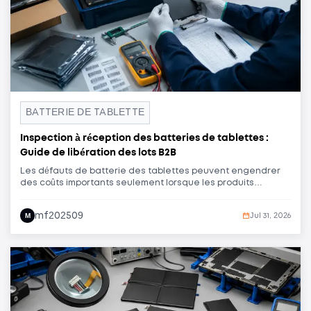
BATTERIE DE TABLETTE
Inspection à réception des batteries de tablettes :
Guide de libération des lots B2B
Les défauts de batterie des tablettes peuvent engendrer
des coûts importants seulement lorsque les produits
arrivent en atelier de réparation ou sur les chaînes de
reconditionnement. Ce guide aide les acheteurs B2B à
mf202509
M
Jul 31, 2026
mettre en place un processus d'inspection à réception
documenté, couvrant l'identité, l'aspect, les dimensions, les
contrôles électriques, l'échantillonnage lors de l'installation
et la validation des lots.