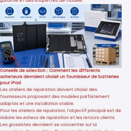
garantie et des étiquettes de modèle.
Conseils de sélection : Comment les différents
acheteurs devraient choisir un fournisseur de batteries
pour iPad
Les ateliers de réparation doivent choisir des
fournisseurs proposant des modèles parfaitement
adaptés et une installation stable.
Pour les ateliers de réparation, l'objectif principal est de
réduire les échecs de réparation et les retours clients.
Les grossistes devraient se concentrer sur la