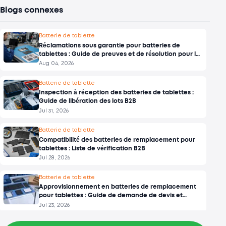
Blogs connexes
Batterie de tablette
Réclamations sous garantie pour batteries de
tablettes : Guide de preuves et de résolution pour les
entreprises
Aug 04, 2026
Batterie de tablette
Inspection à réception des batteries de tablettes :
Guide de libération des lots B2B
Jul 31, 2026
Batterie de tablette
Compatibilité des batteries de remplacement pour
tablettes : Liste de vérification B2B
Jul 28, 2026
Batterie de tablette
Approvisionnement en batteries de remplacement
pour tablettes : Guide de demande de devis et
d’approbation des échantillons
Jul 23, 2026
Batterie de tablette