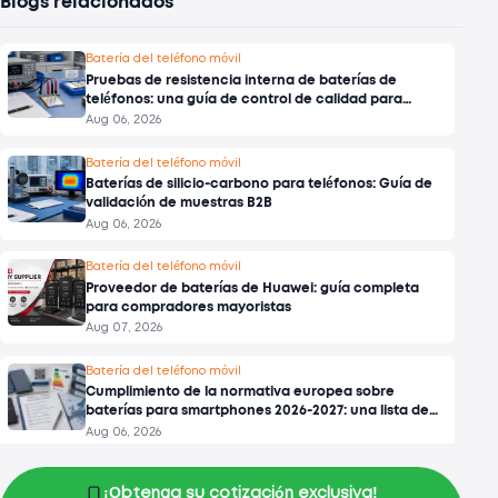
Blogs relacionados
Batería del teléfono móvil
Pruebas de resistencia interna de baterías de
teléfonos: una guía de control de calidad para
clientes B2B.
Aug 06, 2026
Batería del teléfono móvil
Baterías de silicio-carbono para teléfonos: Guía de
validación de muestras B2B
Aug 06, 2026
Batería del teléfono móvil
Proveedor de baterías de Huawei: guía completa
para compradores mayoristas
Aug 07, 2026
Batería del teléfono móvil
Cumplimiento de la normativa europea sobre
baterías para smartphones 2026-2027: una lista de
verificación B2B
Aug 06, 2026
Batería del teléfono móvil
¡Obtenga su cotización exclusiva!
Certificados de baterías para teléfonos móviles y