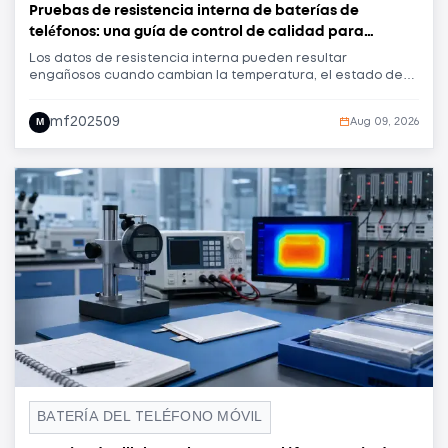
Pruebas de resistencia interna de baterías de
teléfonos: una guía de control de calidad para
clientes B2B.
Los datos de resistencia interna pueden resultar
engañosos cuando cambian la temperatura, el estado de
carga, el tiempo de reposo, las sondas, los accesorios o los
métodos de medición. Esta guía ayuda a mayoristas,
mf202509
M
Aug 09, 2026
talleres de reparación, reacondicionadores y compradores
de marcas blancas a combinar la medición de resistencia
interna de CA, el voltaje en circuito abierto, las muestras de
referencia y las tendencias de lotes en un proceso de
inspección de entrada repetible.
BATERÍA DEL TELÉFONO MÓVIL