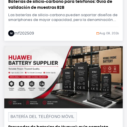
Baterías de silicio-carbono para teléfonos: Guía de
validación de muestras B2B
Las baterías de silicio-carbono pueden soportar diseños de
smartphones de mayor capacidad, pero la denominación
química por sí sola no garantiza la capacidad, el ajuste, el
comportamiento térmico, la vida útil ni la consistencia de la
mf202509
M
Aug 08, 2026
producción. Esta guía ayuda a las marcas de baterías,
mayoristas, talleres de reparación y compradores de
marcas blancas a validar las muestras antes de la
aprobación de la producción en masa.
BATERÍA DEL TELÉFONO MÓVIL