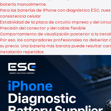
batería manualmente.
Para las baterías de iPhone con diagnóstico ESC, nuest
consistencia celular
Estabilidad de la placa de circuito impreso y del circ
Precisión del conector y del cable flexible
Comportamiento de visualización posterior a la instal
Por eso, los compradores profesionales no deberían 
su precio. Una batería más barata puede resultar cara
instalación repetidos.