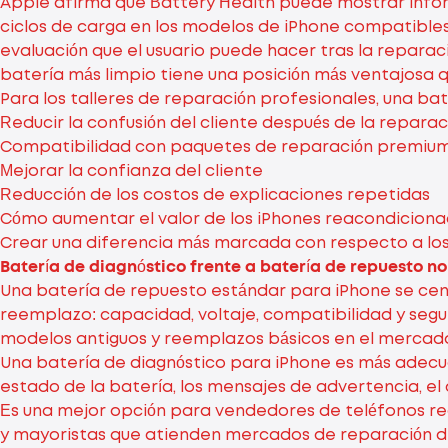
Apple afirma que Battery Health puede mostrar info
ciclos de carga en los modelos de iPhone compatibles.
evaluación que el usuario puede hacer tras la reparac
batería más limpio tiene una posición más ventajosa 
Para los talleres de reparación profesionales, una ba
Reducir la confusión del cliente después de la reparac
Compatibilidad con paquetes de reparación premiu
Mejorar la confianza del cliente
Reducción de los costos de explicaciones repetidas
Cómo aumentar el valor de los iPhones reacondicion
Crear una diferencia más marcada con respecto a lo
Batería de diagnóstico frente a batería de repuesto n
Una batería de repuesto estándar para iPhone se cen
reemplazo: capacidad, voltaje, compatibilidad y seg
modelos antiguos y reemplazos básicos en el mercado
Una batería de diagnóstico para iPhone es más adecuad
estado de la batería, los mensajes de advertencia, el
Es una mejor opción para vendedores de teléfonos r
y mayoristas que atienden mercados de reparación d